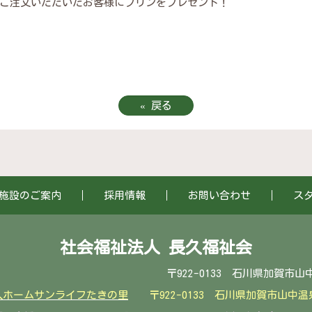
ご注文いただいたお客様にプリンをプレゼント！
«
戻る
施設のご案内
採用情報
お問い合わせ
ス
社会福祉法人 長久福祉会
0133 石川県加賀市山中温泉滝町リ１番１ T
人ホームサンライフたきの里
〒922-0133 石川県加賀市山