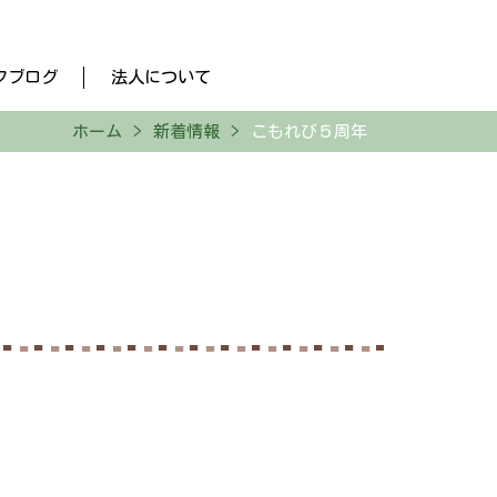
フブログ
法人について
ホーム
新着情報
こもれび５周年