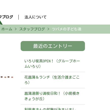
フブログ
法人について
ホーム
スタッフブログ
ツバメの子ども達
最近のエントリー
いろり喫茶OPEN！（グループホー
ムいろり）
花菖蒲＆ランチ（生活介護まごこ
ろ）
菖蒲湯祭り満喫日和！（小規模き
きょうが丘）
利用者さんの就職が決まりまし