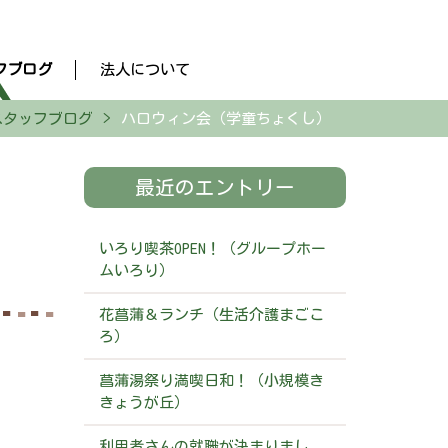
フブログ
法人について
スタッフブログ
ハロウィン会（学童ちょくし）
最近のエントリー
いろり喫茶OPEN！（グループホー
ムいろり）
花菖蒲＆ランチ（生活介護まごこ
ろ）
菖蒲湯祭り満喫日和！（小規模き
きょうが丘）
利用者さんの就職が決まりまし