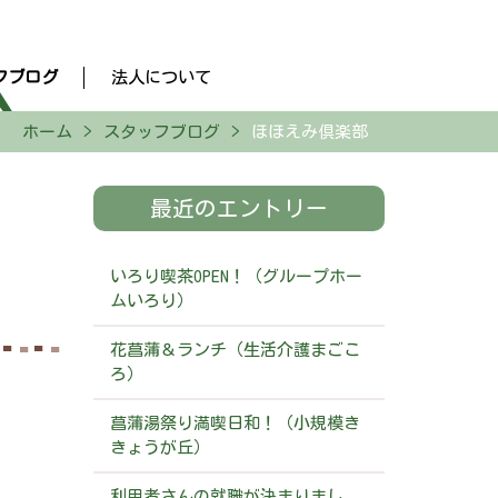
フブログ
法人について
ホーム
スタッフブログ
ほほえみ倶楽部
最近のエントリー
いろり喫茶OPEN！（グループホー
ムいろり）
花菖蒲＆ランチ（生活介護まごこ
ろ）
菖蒲湯祭り満喫日和！（小規模き
きょうが丘）
利用者さんの就職が決まりまし