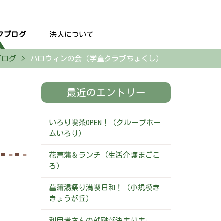
フブログ
法人について
ブログ
ハロウィンの会（学童クラブちょくし）
最近のエントリー
いろり喫茶OPEN！（グループホー
ムいろり）
花菖蒲＆ランチ（生活介護まごこ
ろ）
菖蒲湯祭り満喫日和！（小規模き
きょうが丘）
利用者さんの就職が決まりまし