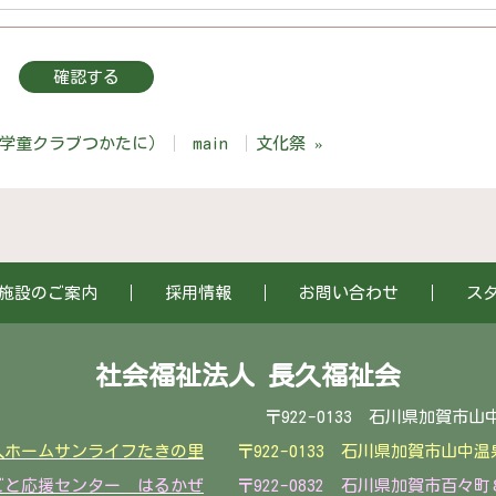
学童クラブつかたに）
main
文化祭
»
施設のご案内
採用情報
お問い合わせ
ス
社会福祉法人 長久福祉会
0133 石川県加賀市山中温泉滝町リ１番１ T
人ホームサンライフたきの里
〒922-0133 石川県加賀市山
ごと応援センター はるかぜ
〒922-0832 石川県加賀市百々町８