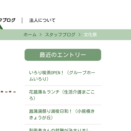
フブログ
法人について
ホーム
スタッフブログ
文化祭
最近のエントリー
いろり喫茶OPEN！（グループホー
ムいろり）
花菖蒲＆ランチ（生活介護まごこ
ろ）
菖蒲湯祭り満喫日和！（小規模き
きょうが丘）
利用者さんの就職が決まりまし